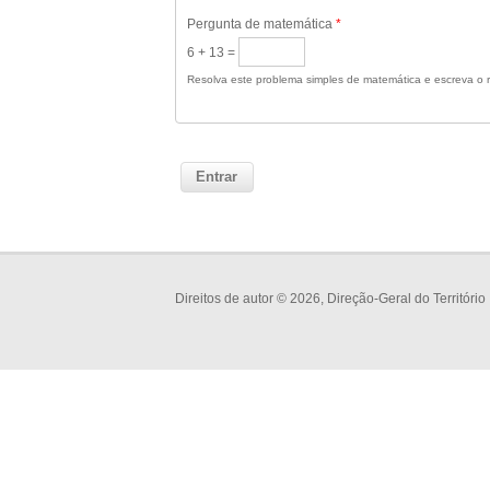
Pergunta de matemática
*
6 + 13 =
Resolva este problema simples de matemática e escreva o r
Direitos de autor © 2026, Direção-Geral do Território